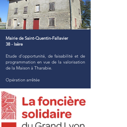
Mairie de Saint-Quentin-Fallavier
38 - Isère
Etude d'opportunité, de faisabilité et de
programmation en vue de la valorisation
de la Maison à Tharabie.
Opération arrêtée