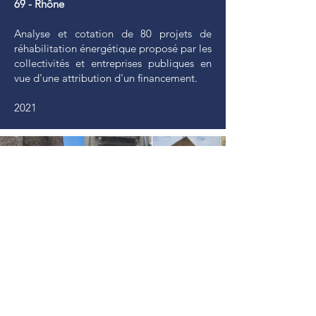
69 - Rhône
Analyse et cotation de 80 projets de
réhabilitation énergétique proposé par les
collectivités et entreprises publiques en
vue d'une attribution d'un financement.
2021
Mairie de Bagnols-sur-Cèze
30 - Gard
Avis d'expert pré-programmatique du site